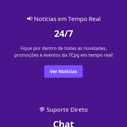
📢 Notícias em Tempo Real
24/7
Fique por dentro de todas as novidades,
promoções e eventos da 7Cpg em tempo real!
Ver Notícias
💬 Suporte Direto
Chat