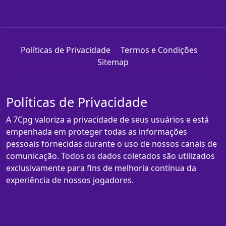
Políticas de Privacidade
Termos e Condições
Sitemap
Políticas de Privacidade
A 7Cpg valoriza a privacidade de seus usuários e está
empenhada em proteger todas as informações
pessoais fornecidas durante o uso de nossos canais de
comunicação. Todos os dados coletados são utilizados
exclusivamente para fins de melhoria contínua da
experiência de nossos jogadores.