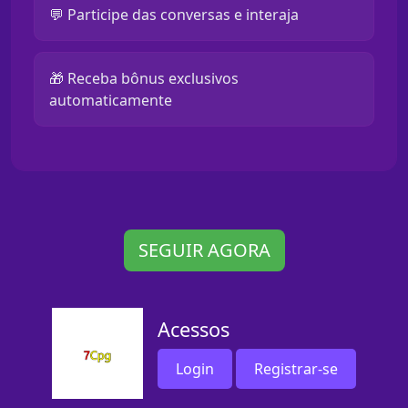
💬 Participe das conversas e interaja
🎁 Receba bônus exclusivos
automaticamente
SEGUIR AGORA
Acessos
Login
Registrar-se