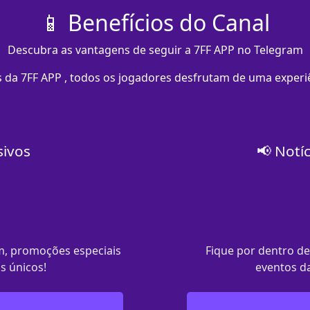
📱 Benefícios do Canal
Descubra as vantagens de seguir a 7FF APP no Telegram
da 7FF APP , todos os jogadores desfrutam de uma experiên
sivos
📢 Notí
m, promoções especiais
Fique por dentro d
s únicos!
eventos d