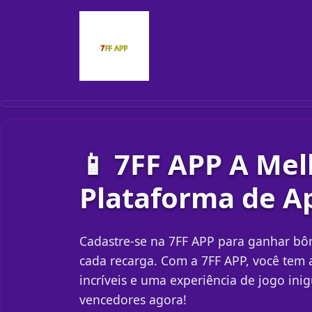
📱 7FF APP A Mel
Plataforma de A
Cadastre-se na 7FF APP para ganhar bô
cada recarga. Com a 7FF APP, você tem
incríveis e uma experiência de jogo inig
vencedores agora!