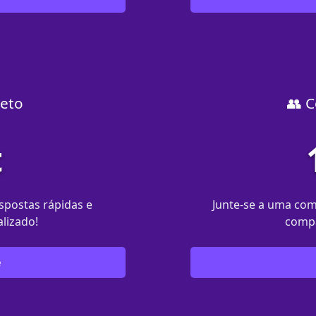
reto
👥 
t
espostas rápidas e
Junte-se a uma com
lizado!
compa
e