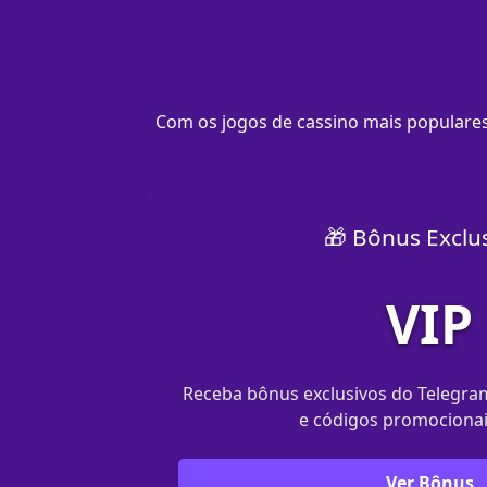
Com os jogos de cassino mais populares 
🎁 Bônus Exclu
VIP
Receba bônus exclusivos do Telegra
e códigos promocionai
Ver Bônus