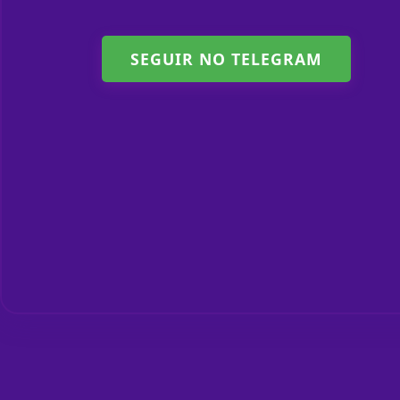
SEGUIR NO TELEGRAM