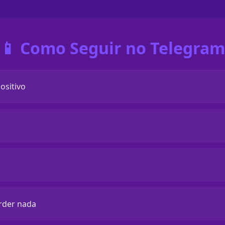
📱 Como Seguir no Telegram
ositivo
erder nada