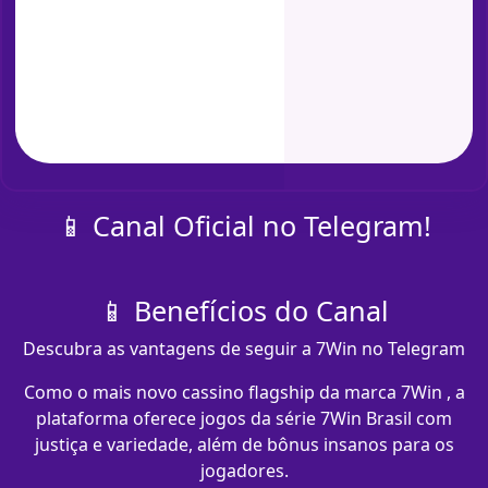
📱 Canal Oficial no Telegram!
📱 Benefícios do Canal
Descubra as vantagens de seguir a 7Win no Telegram
Como o mais novo cassino flagship da marca 7Win , a
plataforma oferece jogos da série 7Win Brasil com
justiça e variedade, além de bônus insanos para os
jogadores.