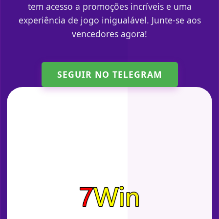
tem acesso a promoções incríveis e uma
experiência de jogo inigualável. Junte-se aos
vencedores agora!
SEGUIR NO TELEGRAM