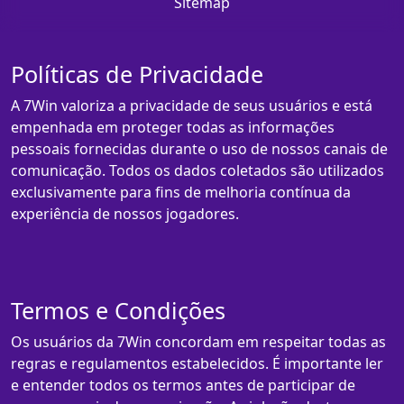
Sitemap
Políticas de Privacidade
A 7Win valoriza a privacidade de seus usuários e está
empenhada em proteger todas as informações
pessoais fornecidas durante o uso de nossos canais de
comunicação. Todos os dados coletados são utilizados
exclusivamente para fins de melhoria contínua da
experiência de nossos jogadores.
Termos e Condições
Os usuários da 7Win concordam em respeitar todas as
regras e regulamentos estabelecidos. É importante ler
e entender todos os termos antes de participar de