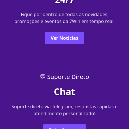
Fique por dentro de todas as novidades,
promoções e eventos da 7Win em tempo real!
Ver Notícias
💬 Suporte Direto
Chat
Suporte direto via Telegram, respostas rápidas e
atendimento personalizado!