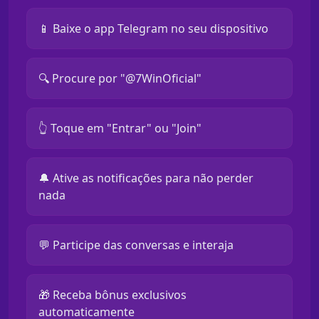
📱 Baixe o app Telegram no seu dispositivo
🔍 Procure por "@7WinOficial"
👆 Toque em "Entrar" ou "Join"
🔔 Ative as notificações para não perder
nada
💬 Participe das conversas e interaja
🎁 Receba bônus exclusivos
automaticamente