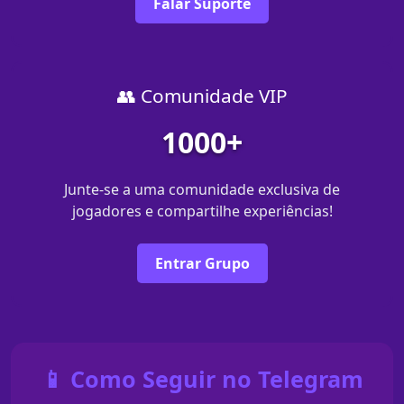
Falar Suporte
👥 Comunidade VIP
1000+
Junte-se a uma comunidade exclusiva de
jogadores e compartilhe experiências!
Entrar Grupo
📱 Como Seguir no Telegram