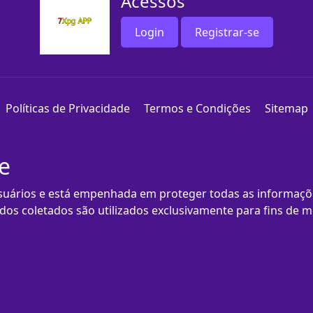
Acessos
Login
Registrar-se
Políticas de Privacidade
Termos e Condições
Sitemap
de
usuários e está empenhada em proteger todas as informaçõ
os coletados são utilizados exclusivamente para fins de m