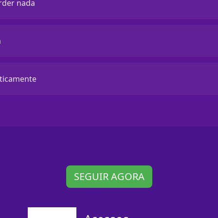
erder nada
a
aticamente
SEGUIR AGORA