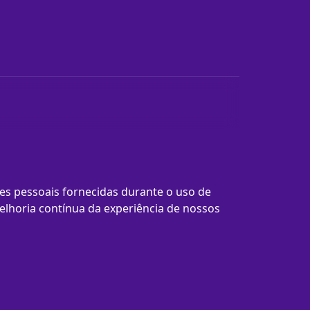
es pessoais fornecidas durante o uso de
elhoria contínua da experiência de nossos