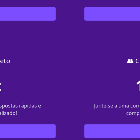
reto
👥 
t
espostas rápidas e
Junte-se a uma com
lizado!
compa
e