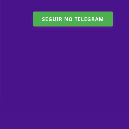
SEGUIR NO TELEGRAM