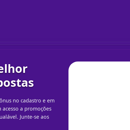
elhor
postas
ônus no cadastro e em
m acesso a promoções
ualável. Junte-se aos