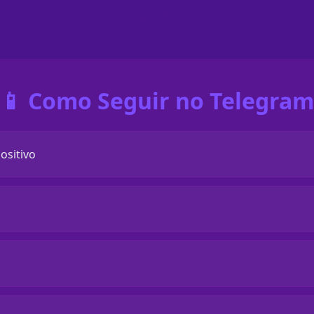
📱 Como Seguir no Telegram
ositivo