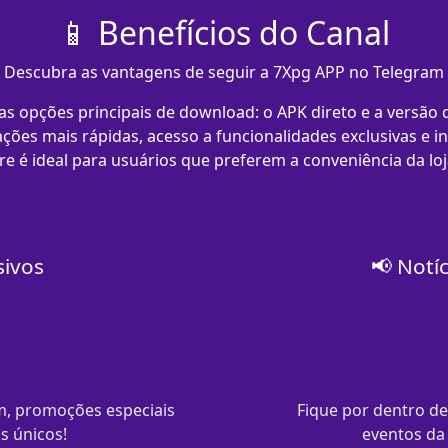
📱 Benefícios do Canal
Descubra as vantagens de seguir a 7Xpg APP no Telegram
s opções principais de download: o APK direto e a versão 
zações mais rápidas, acesso a funcionalidades exclusivas e 
re é ideal para usuários que preferem a conveniência da loja
sivos
📢 Notí
m, promoções especiais
Fique por dentro d
s únicos!
eventos da