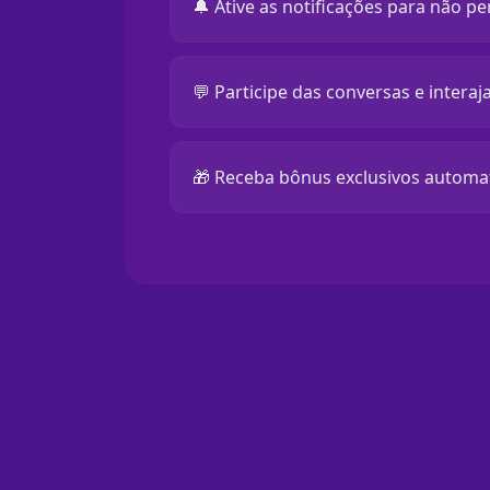
🔔 Ative as notificações para não p
💬 Participe das conversas e interaj
🎁 Receba bônus exclusivos autom