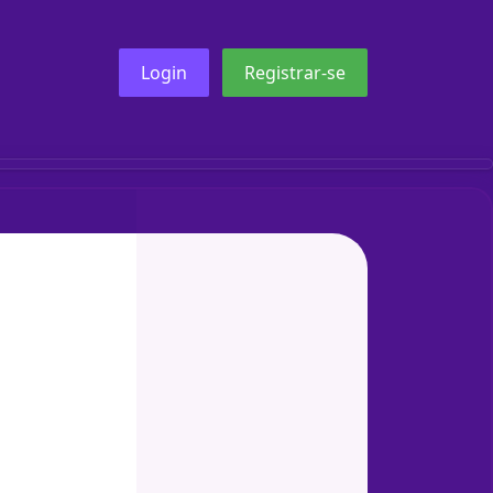
Login
Registrar-se